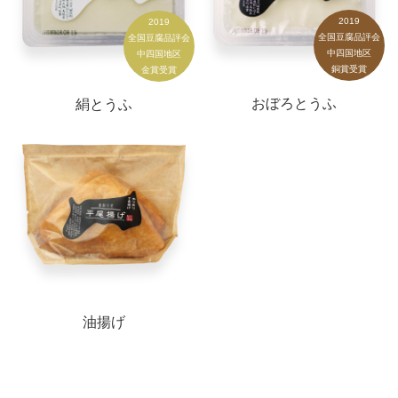
2019
2019
全国豆腐品評会
全国豆腐品評会
中四国地区
中四国地区
銅賞受賞
金賞受賞
おぼろとうふ
絹とうふ
油揚げ